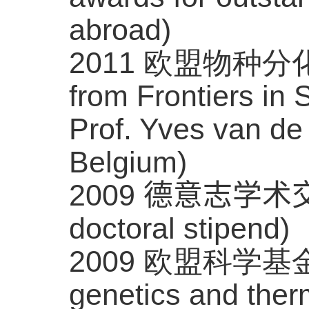
abroad)
2011
欧盟物种分
from Frontiers in 
Prof. Yves van de 
Belgium)
2009
德意志学术
doctoral stipend)
2009
欧盟科学基
genetics and therm