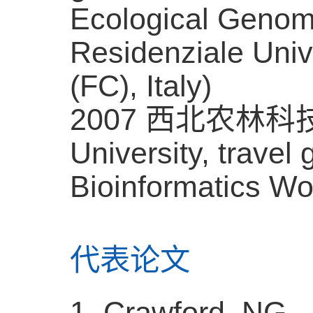
Ecological Genom
Residenziale Unive
(FC), Italy)
2007
西北农林科
University, travel 
Bioinformatics Wo
代表论文
1. Crawford, NG.,