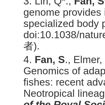
3. Lin, Q*.,
Fan, S
genome provides in
specialized body 
doi:10.1038/natur
者
)
.
4.
Fan, S
., Elmer
Genomics of adapt
fishes: recent ad
Neotropical linea
of the Royal Soc