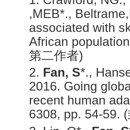
,MEB*., Beltrame
associated with sk
African populatio
第二作者
)
2.
Fan, S
*., Hanse
2016. Going global
recent human adap
6308, pp. 54-59. (