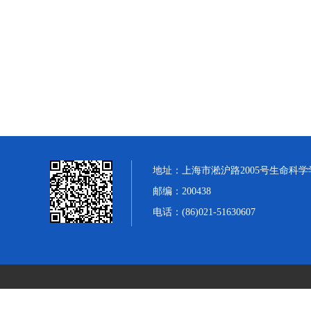
地址：上海市淞沪路2005号生命科学
邮编：200438
电话：(86)021-51630607